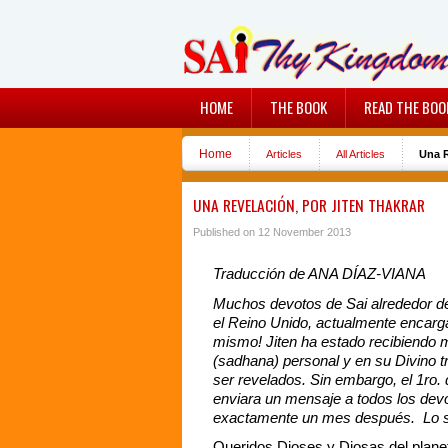
HOME
THE BOOK
READ THE BOO
Home
Articles
All Articles
Una R
UNA REVELACIÓN, POR JITEN THAKRAR
Published on 12 November 2013
Traducción de ANA DÍAZ-VIANA
Muchos devotos de Sai alrededor de
el Reino Unido, actualmente encarga
mismo! Jiten ha estado recibiendo 
(sadhana) personal y en su Divino 
ser revelados. Sin embargo, el 1ro. 
enviara un mensaje a todos los devo
exactamente un mes después. Lo sig
Queridos Dioses y Diosas del plane