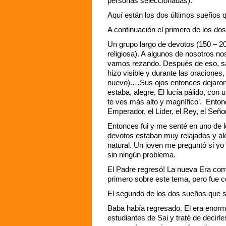
personas seleccionadas).
Aquí están los dos últimos sueños 
A continuación el primero de los do
Un grupo largo de devotos (150 – 2
religiosa). A algunos de nosotros n
vamos rezando. Después de eso, sa
hizo visible y durante las oraciones
nuevo).…Sus ojos entonces dejaron 
estaba, alegre, El lucía pálido, con 
te ves más alto y magnífico’. Ento
Emperador, el Líder, el Rey, el Señ
Entonces fui y me senté en uno de l
devotos estaban muy relajados y ale
natural. Un joven me preguntó si yo l
sin ningún problema.
El Padre regresó! La nueva Era comi
primero sobre este tema, pero fue c
El segundo de los dos sueños que se
Baba había regresado. El era enorm
estudiantes de Sai y traté de decirl