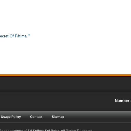
cret Of Fátima.'"
Number o
 Usage Policy
Contact
Sitemap
eappearance of Sri Sathya Sai Baba. All Rights Reserved.