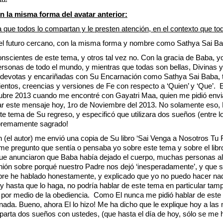
n la misma forma del avatar anterior:
que todos lo compartan y le presten atención, en el contexto que tod
el futuro cercano, con la misma forma y nombre como Sathya Sai B
scientes de este tema, y otros tal vez no. Con la gracia de Baba, yo 
rsonas de todo el mundo, y mientras que todas son bellas, Divina
son devotas y encariñadas con Su Encarnación como Sathya Sai Baba, 
ientos, creencias y versiones de Fe con respecto a ‘Quien’ y ‘Que’.
tubre 2013 cuando me encontré con Gayatri Maa, quien me pidió env
ar este mensaje hoy, 1ro de Noviembre del 2013. No solamente eso, 
e tema de Su regreso, y especificó que utilizara dos sueños (entre
supremamente sagrado!
 (el autor) me envió una copia de Su libro ‘Sai Venga a Nosotros Tu 
me pregunto que sentía o pensaba yo sobre este tema y sobre el libr
 que anunciaron que Baba había dejado el cuerpo, muchas personas 
ión sobre porqué nuestro Padre nos dejó ‘inesperadamente’, y que si 
mpre he hablado honestamente, y explicado que yo no puedo hacer nad
 hasta que lo haga, no podría hablar de este tema en particular ta
s por medio de la obediencia. Como El nunca me pidió hablar de est
da. Bueno, ahora El lo hizo! Me ha dicho que le explique hoy a las
arta dos sueños con ustedes, (que hasta el día de hoy, sólo se me h