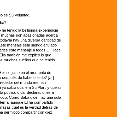
o es Su Voluntad ...
aba?
he tenido la bellísima experiencia
s y muchas son apasionadas acerca
todavía hay una diversa cantidad de
 Este mensaje está siendo enviado
iarles este mensaje a todos…. Hace
Ella también me explicó lo que
 los muchos sueños que he tenido
Reino’, justo en el momento de
o después de haberlo leído? […]
alrededor del mundo me han
yo sabia cual era Su Plan, y que si
a público o dar declaraciones a
mpoco. Como Baba dice, hay una sola
e tema, aunque El ha compartido
 masas cuál es la verdad detrás de
a permitido compartir con diez