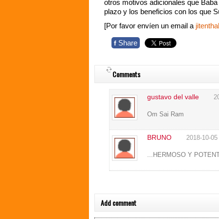
otros motivos adicionales que Baba 
plazo y los beneficios con los que S
[Por favor envíen un email a
jitent
Share
f
Comments
gustavo del valle
2
Om Sai Ram
BRUNO
2018-10-05
...HERMOSO Y POTENTE
Add comment