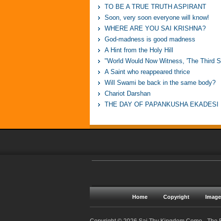
TO BE A TRUE TRUTH ASPIRANT
Soon, very soon everyone will know!
WHERE ARE YOU SAI KRISHNA?
God-madness is good madness
A Hint from the Holy Hill
"World Would Now Witness, 'The Third Se
A Saint who reappeared thrice
Will Swami be back in the same body?
Chariot Darshan
THE DAY OF PAPANKUSHA EKADESI
Home
Copyright
Image
Copyright © 2026 Sai Thy Kingdom Come - The R