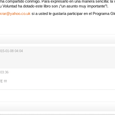
ha compartido conmigo. Para expresarlo en una manera sencilla: la 
u Voluntad ha dotado este libro son ¡“un asunto muy importante”!.
hakrar@yahoo.co.uk
si a usted le gustaría participar en el Programa Gl
015-01-08 04:04
#
 03:36
#
 !!!