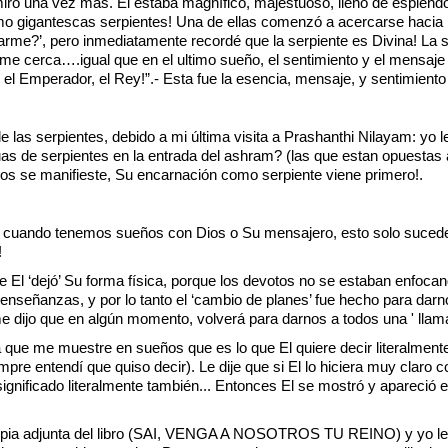
ró una vez más. El estaba magnífico, majestuoso, lleno de esplendo
o gigantescas serpientes! Una de ellas comenzó a acercarse hacia
me?’, pero inmediatamente recordé que la serpiente es Divina! La se
me cerca….igual que en el ultimo sueño, el sentimiento y el mensaje
 el Emperador, el Rey!”.- Esta fue la esencia, mensaje, y sentimiento
e las serpientes, debido a mi última visita a Prashanthi Nilayam: yo 
atuas de serpientes en la entrada del ashram? (las que estan opuesta
os se manifieste, Su encarnación como serpiente viene primero!.
uando tenemos sueños con Dios o Su mensajero, esto solo sucede s
!
El ‘dejó’ Su forma física, porque los devotos no se estaban enfocan
 enseñanzas, y por lo tanto el ‘cambio de planes’ fue hecho para darn
e dijo que en algún momento, volverá para darnos a todos una ' llama
que me muestre en sueños que es lo que El quiere decir literalmente
mpre entendí que quiso decir). Le dije que si El lo hiciera muy claro 
significado literalmente también... Entonces El se mostró y apareció
opia adjunta del libro (SAI, VENGA A NOSOTROS TU REINO) y yo les