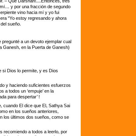
r. – Que Darshan!....Entonces, tres
 mí… y por una fracción de segundo
rpiente vino hacia mí y yo fui
 era “Yo estoy regresando y ahora
 del sueño.
le pregunté a un devoto ejemplar cual
s a Ganesh, en la Puerta de Ganesh)
i Dios lo permite, y es Dios
do y haciendo suficientes esfuerzos
os a todos un ‘empuje’ en la
da para despertar’ !
, cuando El dice que El, Sathya Sai
como en los sueños anteriores,
 en los últimos dos sueños, como se
 recomiendo a todos a leerlo, por