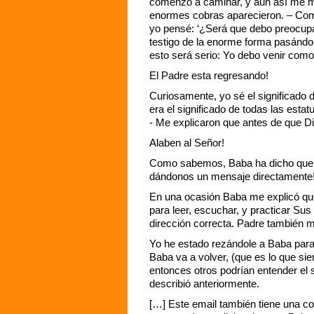
comenzó a caminar, y aún así me mi
enormes cobras aparecieron. – Com
yo pensé: ‘¿Será que debo preocupar
testigo de la enorme forma pasándo
esto será serio: Yo debo venir como
El Padre esta regresando!
Curiosamente, yo sé el significado d
era el significado de todas las est
- Me explicaron que antes de que Di
Alaben al Señor!
Como sabemos, Baba ha dicho que c
dándonos un mensaje directamente
En una ocasión Baba me explicó que 
para leer, escuchar, y practicar Sus
dirección correcta. Padre también m
Yo he estado rezándole a Baba para 
Baba va a volver, (que es lo que sie
entonces otros podrían entender el 
describió anteriormente.
[…] Este email también tiene una c