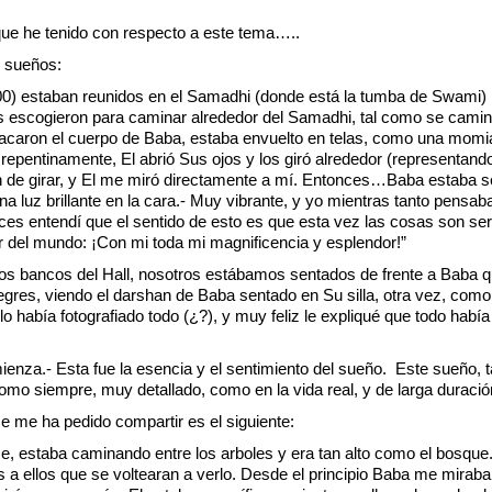
que he tenido con respecto a este tema…..
s sueños:
00) estaban reunidos en el Samadhi (donde está la tumba de Swami)
os escogieron para caminar alrededor del Samadhi, tal como se cami
caron el cuerpo de Baba, estaba envuelto en telas, como una momia
, repentinamente, El abrió Sus ojos y los giró alrededor (representand
de girar, y El me miró directamente a mí. Entonces…Baba estaba se
una luz brillante en la cara.- Muy vibrante, y yo mientras tanto pensa
nces entendí que el sentido de esto es que esta vez las cosas son 
or del mundo: ¡Con mi toda mi magnificencia y esplendor!”
os bancos del Hall, nosotros estábamos sentados de frente a Baba q
gres, viendo el darshan de Baba sentado en Su silla, otra vez, como s
o había fotografiado todo (¿?), y muy feliz le expliqué que todo había 
enza.- Esta fue la esencia y el sentimiento del sueño. Este sueño, t
omo siempre, muy detallado, como en la vida real, y de larga duració
 me ha pedido compartir es el siguiente:
e, estaba caminando entre los arboles y era tan alto como el bosqu
es a ellos que se voltearan a verlo. Desde el principio Baba me miraba.