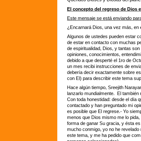
El concepto del regreso de Dios e
Este mensaje se está enviando para 
¿Encarnará Dios, una vez más, en 
Algunos de ustedes pueden estar con
de estar en contacto con muchas pe
de espiritualidad, Dios, y tantas 
opiniones, conocimientos, entendim
debido a que desperté el 1ro de Oc
un mes recibi instrucciones de envi
debería decir exactamente sobre est
con El) para describir este tema 
Hace algún tiempo, Sreejith Narayan
lanzarlo mundialmente. El también 
Con toda honestidad: desde el día
contactado y han preguntado mi opin
es posible que El regrese.- Yo sie
menos que Dios mismo me lo pida, y
forma de ganar Su gracia, y ésta e
mucho conmigo, yo no he revelado na
este tema, y me ha pedido que comp